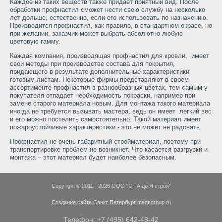
Каждое из таких веществ также придает приятный вид. После
обработки профнастил сможет нести свою службу на несколько
лет дольше, естественно, если его использовать по назначению.
Производится профнастил, как правило, в стандартном окрасе, но
при желании, заказчик может выбрать абсолютно любую
цветовую гамму.
Каждая компания, производящая профнастил для кровли, имеет
свои методы при производстве состава для покрытия,
придающего в результате дополнительные характеристики
готовым листам. Некоторые фирмы представляют в своем
ассортименте профнастил в разнообразных цветах, тем самым у
покупателя отпадает необходимость покраски, например при
замене старого материала новым. Для монтажа такого материала
иногда не требуется вызывать мастера, ведь он имеет легкий вес
и его можно постелить самостоятельно. Такой материал имеет
пожароустойчивые характеристики - это не может не радовать.
Профнастил не очень габаритный стройматериал, поэтому при
транспортировке проблем не возникнет. Что касается разгрузки и
монтажа – этот материал будет наиболее безопасным.
Copyright © 2011 - 2026 OOO "От А до Я строй"
Создание сайта Санкт Петербург megagroup.ru
Телефон: +7 (495) 642-48-42