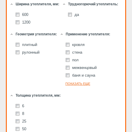
Ширина утеплителя, мм:
Трудногорючий утеплитель:
600
да
1200
Геометрия утеплителя:
Применение утеплителя:
плитный
кровля
рулонный
стена
пол
межвенцовый
баня и сауна
ПОКАЗАТЬ ЕЩЕ
Толщина утеплителя, мм:
6
8
25
50