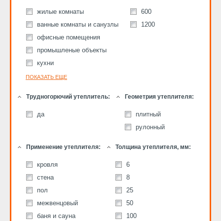
жилые комнаты
600
ванные комнаты и санузлы
1200
офисные помещения
промышленые объекты
кухни
ПОКАЗАТЬ ЕЩЕ
Трудногорючий утеплитель:
Геометрия утеплителя:
да
плитный
рулонный
Применение утеплителя:
Толщина утеплителя, мм:
кровля
6
стена
8
пол
25
межвенцовый
50
баня и сауна
100