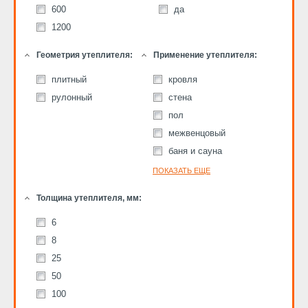
600
да
1200
Геометрия утеплителя:
Применение утеплителя:
плитный
кровля
рулонный
стена
пол
межвенцовый
баня и сауна
ПОКАЗАТЬ ЕЩЕ
Толщина утеплителя, мм:
6
8
25
50
100