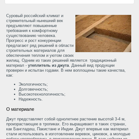
Суровый российский климат и
стремительный нынешний век
предъявляют повышенные
требования к комфортному
существованию человека.
Прогресс и рост конкуренции
предлагают ряд решений в области
строительных материалов для
обеспечения теплом и уютом своих
жилищ. Одним из таких решений является традиционный
материал -
утеплитель из джута
. Данный вид продукции
проверен и испытан годами. В нем воплощены такие качества,
как:
Экологичность;
Долговечность;
Высокотехнологичность;
Надежность.
О материале
Джут представляет собой однолетнее растение высотой 3-4 м,
произрастающее в тропиках. Его выращивают в таких странах,
как Бангладеш, Пакистане и Индии. Джут впервые как материал
стали использовать в изготовлении веревок, циновок, а молодые
побеги употреблялись в приготовлении пищи. В дальнейшем из