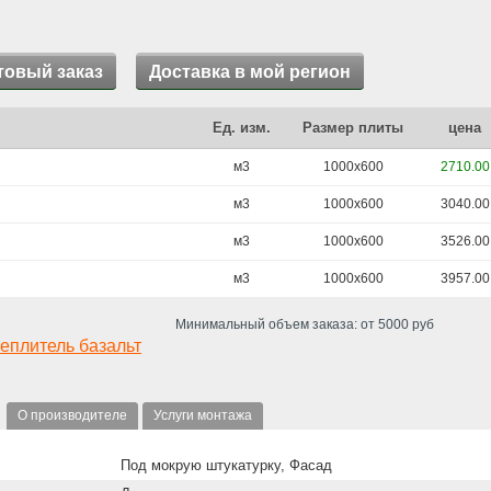
товый заказ
Доставка в мой регион
Ед. изм.
Размер плиты
цена
м3
1000х600
2710.00
м3
1000х600
3040.00
м3
1000х600
3526.00
м3
1000х600
3957.00
Минимальный объем заказа: от 5000 руб
еплитель базальт
О производителе
Услуги монтажа
Под мокрую штукатурку, Фасад