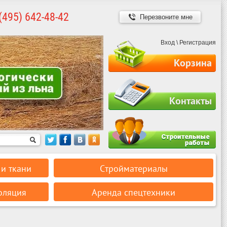
(495) 642-48-42
Перезвоните мне
Вход
\
Регистрация
Корзина
Контакты
и ткани
Стройматериалы
оляция
Аренда спецтехники