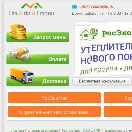
info@vezuteplo.ru
Время работы: Пн - Пт 9.00 - 17.3
Запрос цены
Оплата
Доставка
Бесплатная консультация
РосЭкоМат
Ст
Строительная теплоизоляция
Главная
/
Стройматериалы
/ Техноэласт АКУСТИК (Технониколь), р