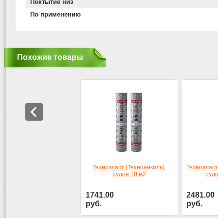
Поктытие низ
По применению
Похожие товары
Техноэласт (Технониколь),
Техноэласт
рулон 10 м2
руло
1741.00
2481.00
руб.
руб.