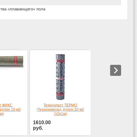
ства «плавающего» пола
ст ФИКС
Техноэласт ТЕРМО
 рулон 10 м2
(Технониколь), рулон 10 м2
м)
(10х1м)
1610.00
руб.