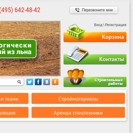
(495) 642-48-42
Перезвоните мне
Вход
\
Регистрация
Корзина
Контакты
и ткани
Стройматериалы
оляция
Аренда спецтехники