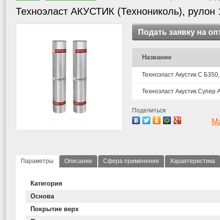
Техноэласт АКУСТИК (Технониколь), рулон 
Подать заявку на оп
Название
Техноэласт Акустик С Б350,
Техноэласт Акустик Супер А
Поделиться
М
Параметры
Описание
Сфера применения
Характеристика
Категория
Основа
Покрытие верх