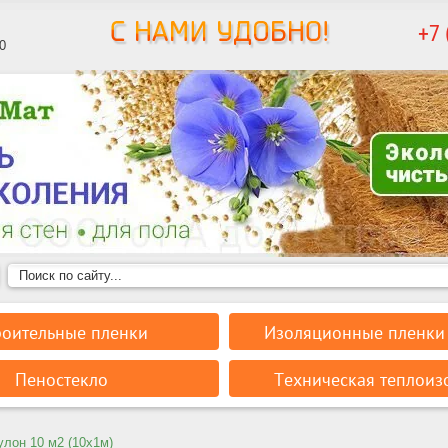
+7 
0
роительные пленки
Изоляционные пленки 
Пеностекло
Техническая теплоиз
улон 10 м2 (10х1м)