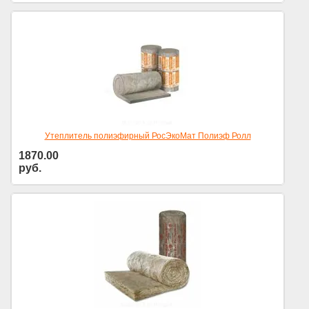
Утеплитель полиэфирный РосЭкоМат Полиэф Ролл
1870.00
руб.
Цена за уп.
1 уп. = 0,36 м3