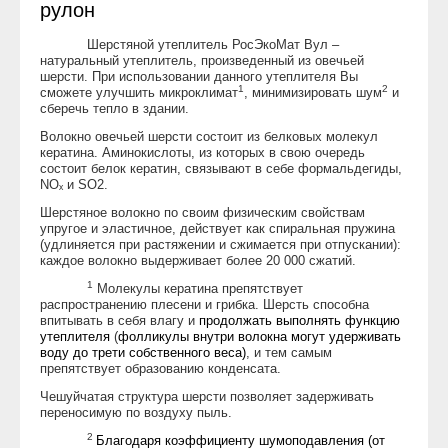
рулон
Шерстяной утеплитель РосЭкоМат Вул –
натуральный утеплитель, произведенный из овечьей
шерсти. При использовании данного утеплителя Вы
1
2
сможете улучшить микроклимат
, минимизировать шум
и
сберечь тепло в здании.
Волокно овечьей шерсти состоит из белковых молекул
кератина. Аминокислоты, из которых в свою очередь
состоит белок кератин, связывают в себе формальдегиды,
NOₓ и SO2.
Шерстяное волокно по своим физическим свойствам
упругое и эластичное, действует как спиральная пружина
(удлиняется при растяжении и сжимается при отпускании):
каждое волокно выдерживает более 20 000 сжатий.
1
Молекулы кератина препятствует
распространению плесени и грибка. Шерсть способна
впитывать в себя влагу и
продолжать выполнять функцию
утеплителя
(
фолликулы внутри волокна могут удерживать
воду до трети собственного веса)
, и тем самым
препятствует образованию конденсата.
Чешуйчатая структура шерсти позволяет задерживать
переносимую по воздуху пыль.
2
Благодаря коэффициенту шумоподавления (от