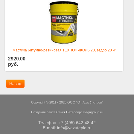
Мастика битумно-резиновая ТЕХНОНИКОЛЬ 20, ведро 20 кг
2920.00
руб.
Цена за кг
Назад
Copyright © 2011 - 2026 OOO "От А до Я строй"
Создание сайта Санкт Петербург megagroup.ru
Телефон: +7 (495) 642-48-42
E-mail:
info@vezuteplo.ru