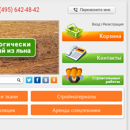
(495) 642-48-42
Перезвоните мне
Вход
\
Регистрация
Корзина
Контакты
и ткани
Стройматериалы
оляция
Аренда спецтехники