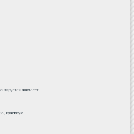
монтируется внахлест.
ую, красивую.