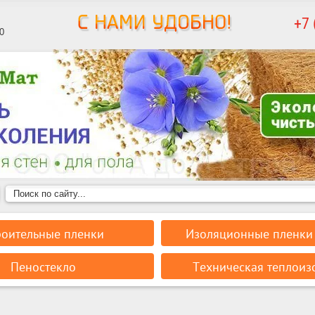
+7 
0
роительные пленки
Изоляционные пленки 
Пеностекло
Техническая теплоиз