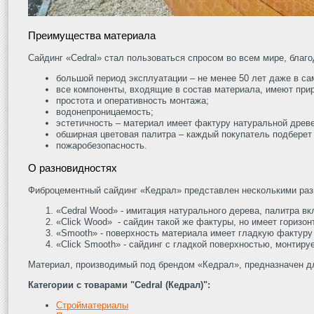
Преимущества материала
Сайдинг «Сedral» стал пользоваться спросом во всем мире, бла
большой период эксплуатации – не менее 50 лет даже в с
все компоненты, входящие в состав материала, имеют при
простота и оперативность монтажа;
водонепроницаемость;
эстетичность – материал имеет фактуру натуральной древ
обширная цветовая палитра – каждый покупатель подберет
пожаробезопасность.
О разновидностях
Фиброцементный сайдинг «Кедрал» представлен несколькими ра
«Cedral Wood» - имитация натурального дерева, палитра вк
«Click Wood» - сайдин такой же фактуры, но имеет горизо
«Smooth» - поверхность материала имеет гладкую фактуру
«Click Smooth» - сайдинг с гладкой поверхностью, монтиру
Материал, производимый под брендом «Кедрал», предназначен для
Категории с товарами "Cedral (Кедрал)":
Стройматериалы